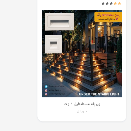
زیرپله مسطتطیل 6 وات
0
ریا ل