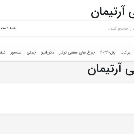
 آرتیمان
همه دسته 
براکت
پنل60*60
چراغ های سقفی توکار
دکوراتیو
چمنی
سنسور
قطع
 آرتیمان