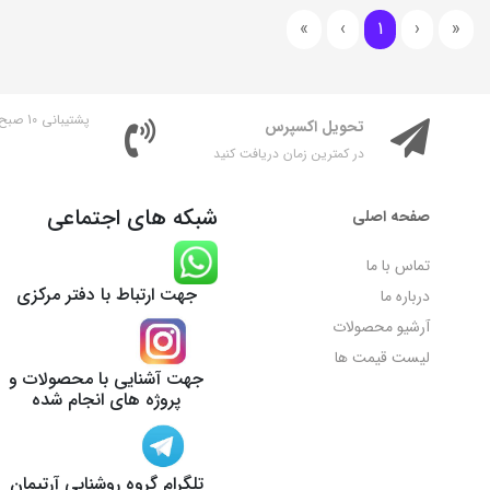
Last
Next
Previous
First
»
›
1
‹
«
پشتیبانی 10 صبح تا 8 شب
تحویل اکسپرس
در کمترین زمان دریافت کنید
شبکه های اجتماعی
صفحه اصلی
تماس با ما
جهت ارتباط با دفتر مرکزی
درباره ما
آرشیو محصولات
لیست قیمت ها
جهت آشنایی با محصولات و
پروژه های انجام شده
تلگرام گروه روشنایی آرتیمان