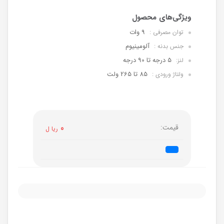
9 وات
توان مصرفی :
آلومینیوم
جنس بدنه :
5 درجه تا 90 درجه
لنز:
85 تا 265 ولت
ولتاژ ورودی :
قیمت:
0
ریا ل