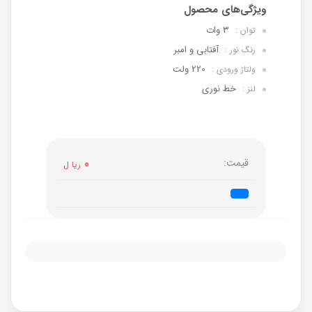
3 وات
توان :
آفتابی و امبر
رنگ نور :
220 ولت
ولتاژ ورودی :
خط نوری
لنز :
قیمت:
0
ریا ل