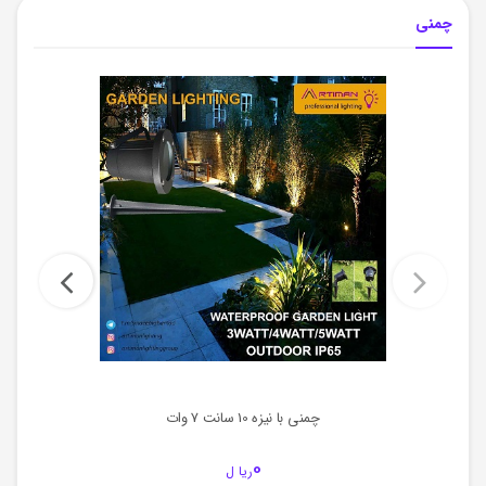
چمنی
چمنی با نیزه 10 سانت 7 وات
0
ریا ل