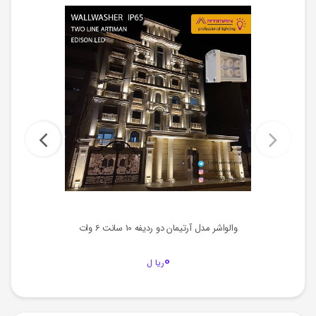
والواشر مدل آرتیمان دو ردیفه 10 سانت 6 وات
0
ریا ل